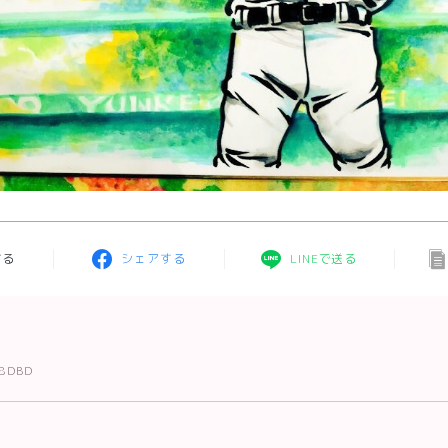
する
シェアする
LINEで送る
48DBD