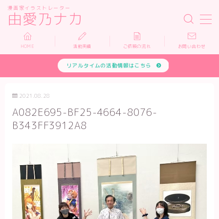
漫画家イラストレーター
由愛乃ナカ
MENU
HOME
活動実績
ご依頼の流れ
お問い合わせ
リアルタイムの活動情報はこちら
HOME
活動実績
2021.08.28
A082E695-BF25-4664-8076-
依頼について
B343FF3912A8
お問い合わせ