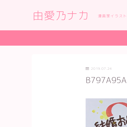
由愛乃ナカ
漫画家イラス
2019.07.24
B797A95A