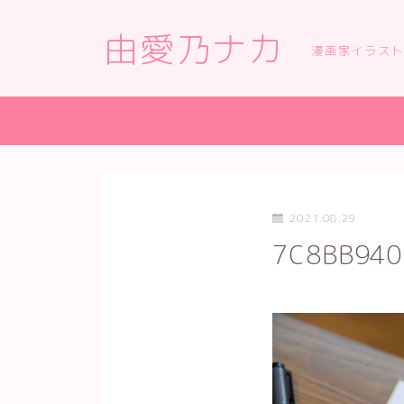
由愛乃ナカ
漫画家イラス
2021.08.29
7C8BB940