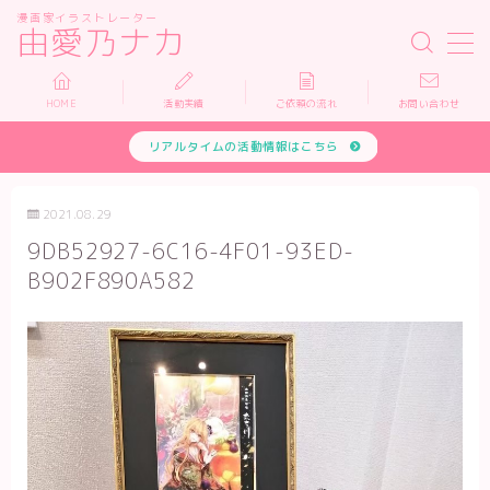
漫画家イラストレーター
由愛乃ナカ
MENU
HOME
活動実績
ご依頼の流れ
お問い合わせ
リアルタイムの活動情報はこちら
HOME
活動実績
2021.08.29
9DB52927-6C16-4F01-93ED-
依頼について
B902F890A582
お問い合わせ