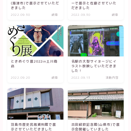
(海津市)で展示させていただ
ーで展示と在廊させていた
きました
だきました
2022.09.30
岐阜
2022.09.30
岐阜
ときめぐり展2022in土川商
名駅の大型サイネージにイ
店
ラスト放映していただきま
した！
2022.09.20
岐阜
2022.09.13
活動内容
羽島市歴史民族資料館で展
古田紹欽記念館(山県市)で展
示させていただきました
示会開催していました