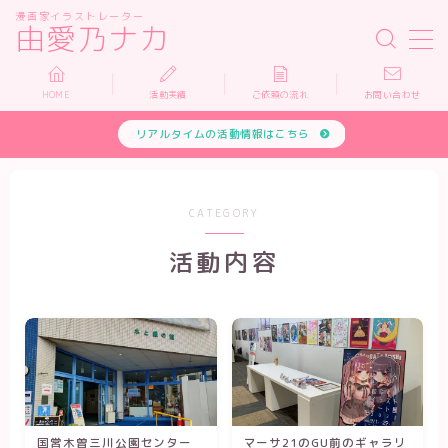
漫画家イラストレーター
由愛乃ナカ
MENU
HOME
活動実績
ご依頼の流れ
お問い合わせ
リアルタイムの活動情報はこちら
HOME
活動実績
CATEGORY
依頼について
活動内容
お問い合わせ
国営木曽三川公園センター
マーサ21のGU前のギャラリ