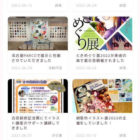
2022.09.12
岐阜
2022.08.29
岐阜
名古屋PARCOで展示と在廊
ときめぐり展2022が美術の
させていただきました
森で展示会開催されました
2022.08.29
活動内容
2022.08.22
岐阜
古田紹欽記念館にてイラス
岐阜市イラスト展2022の主
ト講座のサポート講師して
催をしていました！
きました
2022.08.07
お仕事
2022.05.12
岐阜