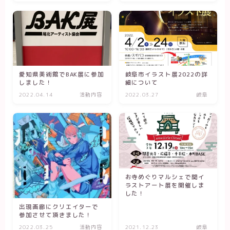
愛知県美術館でBAK展に参加
岐阜市イラスト展2022の詳
しました！
細について
2022.04.14
活動内容
2022.03.27
岐阜
お寺めぐりマルシェで関イ
ラストアート展を開催しま
した！
出現画廊にクリエイターで
参加させて頂きました！
2022.03.25
活動内容
2021.12.23
岐阜