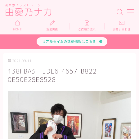
漫画家イラストレーター
由愛乃ナカ
MENU
HOME
活動実績
ご依頼の流れ
お問い合わせ
リアルタイムの活動情報はこちら
HOME
活動実績
2021.09.11
138FBA3F-EDE6-4657-B822-
依頼について
0E50E28E8528
お問い合わせ