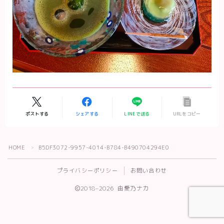
ポストする
シェアする
LINEで送る
URLをコピー
Follow Me
HOME
B5DF3072-9957-4014-B784-B490704294E0
＞
プライバシーポリシー
お問い合わせ
2018–2026 由愛乃ナカ