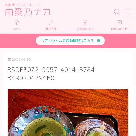
漫画家イラストレーター
由愛乃ナカ
MENU
HOME
活動実績
ご依頼の流れ
お問い合わせ
リアルタイムの活動情報はこちら
HOME
活動実績
2022.09.30
B5DF3072-9957-4014-B784-
依頼について
B490704294E0
お問い合わせ