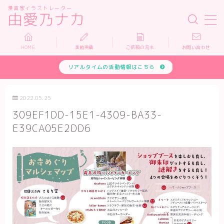
漫画家イラストレーター
由愛乃ナカ
MENU
HOME
活動実績
ご依頼の流れ
お問い合わせ
リアルタイムの活動情報はこちら
HOME
活動実績
2022.05.25
309EF1DD-15E1-4309-BA33-
依頼について
E39CA05E2DD6
お問い合わせ