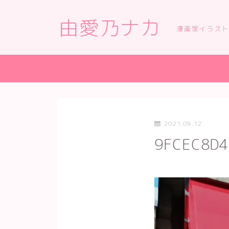
由愛乃ナカ
漫画家イラス
2021.09.12
9FCEC8D4