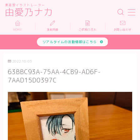
漫画家イラストレーター
由愛乃ナカ
MENU
HOME
活動実績
ご依頼の流れ
お問い合わせ
リアルタイムの活動情報はこちら
HOME
活動実績
2022.10.03
63BBC93A-75AA-4CB9-AD6F-
依頼について
7AAD15D0397C
お問い合わせ