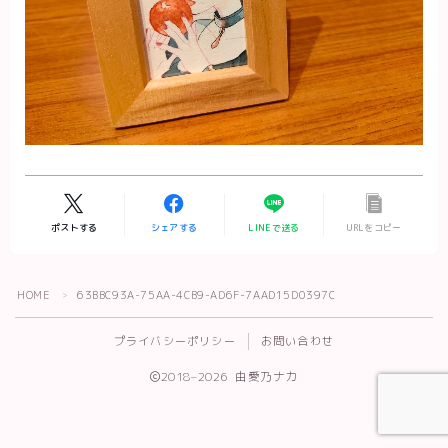
ポストする
シェアする
LINEで送る
URLをコピー
Follow Me
HOME
63BBC93A-75AA-4CB9-AD6F-7AAD15D0397C
＞
プライバシーポリシー
お問い合わせ
2018–2026 由愛乃ナカ