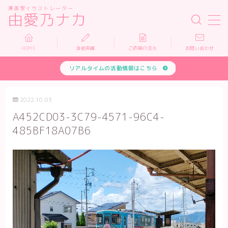
漫画家イラストレーター
由愛乃ナカ
MENU
HOME
活動実績
ご依頼の流れ
お問い合わせ
リアルタイムの活動情報はこちら
HOME
活動実績
2022.10.03
A452CD03-3C79-4571-96C4-
依頼について
485BF18A07B6
お問い合わせ