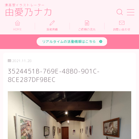
漫画家イラストレーター
由愛乃ナカ
MENU
HOME
活動実績
ご依頼の流れ
お問い合わせ
リアルタイムの活動情報はこちら
HOME
活動実績
2021.11.28
3524451B-769E-48B0-901C-
依頼について
8CE287DF9BEC
お問い合わせ