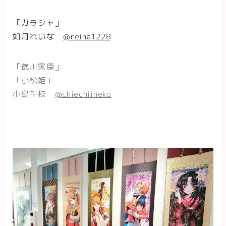
「ガラシャ」
如月れいな
@reina1228
「徳川家康」
「小松姫」
小島千枝
@chiechiineko