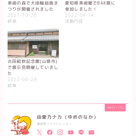
美術の森で大掛軸絵画ま
愛知県美術館でBAK展に
つりが開催されました
参加しました！
2021-10-26
2022-04-14
岐阜
活動内容
古田紹欽記念館(山県市)
で展示会開催していまし
た
2022-08-29
岐阜
ABOUT ME
由愛乃ナカ（ゆめのなか）
漫画家イラストレーター