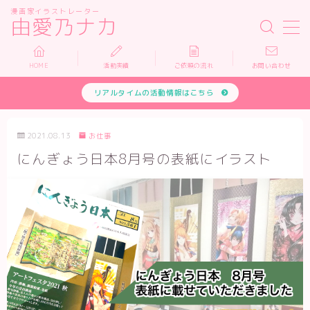
漫画家イラストレーター
由愛乃ナカ
MENU
HOME
活動実績
ご依頼の流れ
お問い合わせ
リアルタイムの活動情報はこちら
HOME
活動実績
2021.08.13
お仕事
にんぎょう日本8月号の表紙にイラスト
依頼について
お問い合わせ