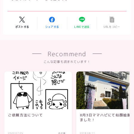
ポストする
シェアする
LINEで送る
URLをコピー
Recommend
こんな記事も読まれています！
ご依頼方法について
8月3日ママハピにて似顔絵描
ました！
2020.07.09
お仕事
2018.08.11
お