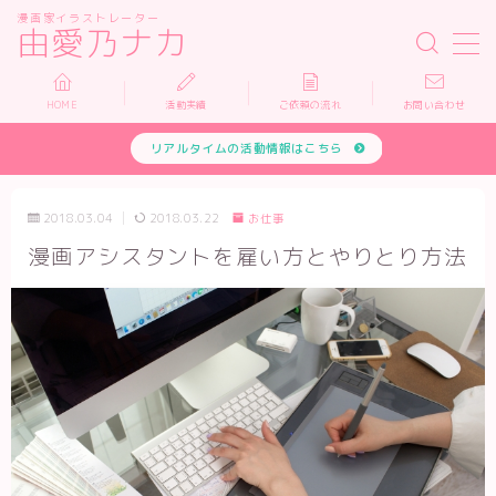
漫画家イラストレーター
由愛乃ナカ
MENU
HOME
活動実績
ご依頼の流れ
お問い合わせ
リアルタイムの活動情報はこちら
HOME
活動実績
2018.03.04
2018.03.22
お仕事
漫画アシスタントを雇い方とやりとり方法
依頼について
お問い合わせ