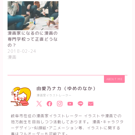
漫画家になるのに漫画の
専門学校って正直どうな
の？
2018-02-24
漫画
ABOUT ME
由愛乃ナカ（ゆめのなか）
漫画家イラストレーター
岐阜市在住の漫画家イラストレーター イラストや漫画での
地方創生を目指しつつ活動しております。 漫画•キャラクタ
ーデザイン•似顔絵•アニメーション等、イラストに関する
事はフルオーダーも可能です。