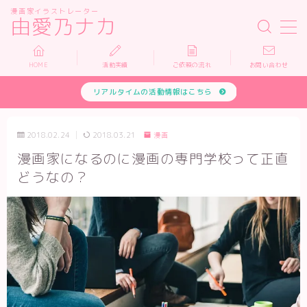
漫画家イラストレーター
由愛乃ナカ
MENU
HOME
活動実績
ご依頼の流れ
お問い合わせ
リアルタイムの活動情報はこちら
HOME
活動実績
2018.02.24
2018.03.21
漫画
漫画家になるのに漫画の専門学校って正直
依頼について
どうなの？
お問い合わせ