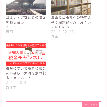
コミティアなどでの漫画
漫画の出版社への持ち込
の持ち込み
みで編集部の方に見てい
2018-02-28
ただくには
漫画
2018-02-26
漫画
税金について簡単に知り
たいなら！大河内薫の税
金チャンネル！
2019-08-25
お仕事
ABOUT ME