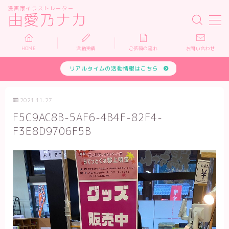
漫画家イラストレーター
由愛乃ナカ
MENU
HOME
活動実績
ご依頼の流れ
お問い合わせ
リアルタイムの活動情報はこちら
HOME
活動実績
2021.11.27
F5C9AC8B-5AF6-4B4F-82F4-
依頼について
F3E8D9706F5B
お問い合わせ